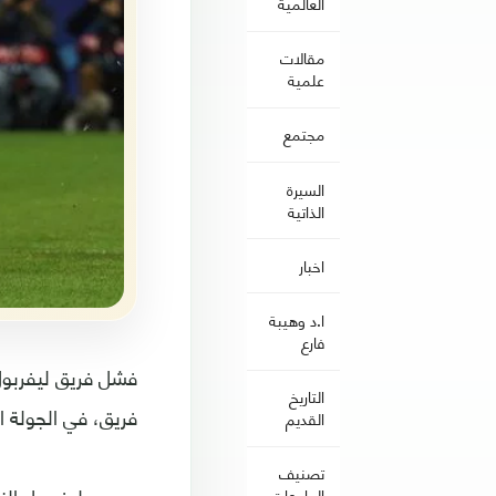
العالمية
مقالات
علمية
مجتمع
السيرة
الذاتية
اخبار
ا.د وهيبة
فارع
فشل فريق ليفربول
التاريخ
فريق، في الجولة ا
القديم
تصنيف
الجامعات