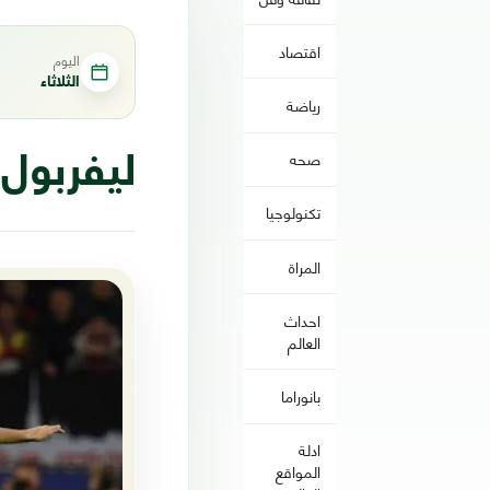
اقتصاد
اليوم
الثلاثاء
رياضة
صحه
ليفربول
تكنولوجيا
المراة
احداث
العالم
بانوراما
ادلة
المواقع