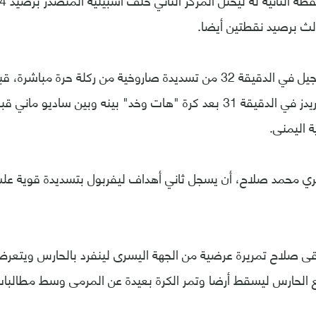
لث برصيد نقطتين أيضا.
افتتح فرناندو التسجيل في الدقيقة 32 من تسديدة صاروخية من ركلة حرة 
كوتينيو التعادل للريدز في الدقيقة 31 بعد كرة "هات وخد" بينه وبين ساد
ة اليمنى.
ري محمد صلاح، أن يسجل ثاني أهداف ليفربول بتسديدة قوية علت
الدقيقة 57 تلقى صلاح تمريرة عرضية من الجهة اليسرى لينفرد بالحارس وي
الحارس ليسقط أرضا وتمر الكرة بعيدة عن المرمى وسط مطالبات ب