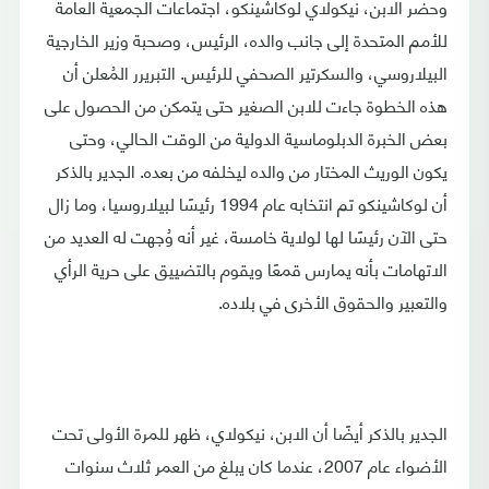
وحضر الابن، نيكولاي لوكاشينكو، اجتماعات الجمعية العامة
للأمم المتحدة إلى جانب والده، الرئيس، وصحبة وزير الخارجية
البيلاروسي، والسكرتير الصحفي للرئيس. التبريرر المُعلن أن
هذه الخطوة جاءت للابن الصغير حتى يتمكن من الحصول على
بعض الخبرة الدبلوماسية الدولية من الوقت الحالي، وحتى
يكون الوريث المختار من والده ليخلفه من بعده. الجدير بالذكر
أن لوكاشينكو تم انتخابه عام 1994 رئيسًا لبيلاروسيا، وما زال
حتى الآن رئيسًا لها لولاية خامسة، غير أنه وُجهت له العديد من
الاتهامات بأنه يمارس قمعًا ويقوم بالتضييق على حرية الرأي
والتعبير والحقوق الأخرى في بلاده.
الجدير بالذكر أيضًا أن الابن، نيكولاي، ظهر للمرة الأولى تحت
الأضواء عام 2007، عندما كان يبلغ من العمر ثلاث سنوات