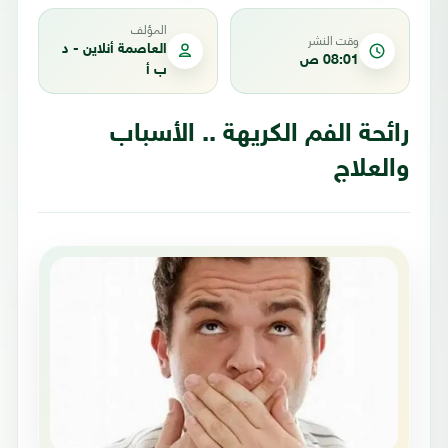
المؤلف
وقت النشر
العاصمة أنلاين - د
08:01 ص
ب أ
رائحة الفم الكريهة .. الأسباب
والعلاج