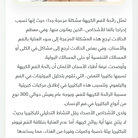
تمثل رائحة الفم الكريهة مشكلة مزعجة جدا؛ حيث إنها تسبب
إحراجا بالغا للأشخاص، الذين يعانون منها. وفي معظم
الحالات ترجع هذه المشكلة المزعجة إلى سوء العناية بالفم
والأسنان، وفي بعض الحالات ترجع إلى مشاكل في الكلى أو
المسالك التنفسية أو حتى المسالك البولية.
وأوضحت غرفة أطباء الأسنان الألمان أن رائحة الفم الكريهة
تسببها بكتيريا التعفن، التي تقوم بتحليل البروتينات في الفم
والبلعوم. وتتسبب هذه البكتيريا في إطلاق مركبات كبريتية
مسببة الرائحة الكريهة للفم. وبوجه عام يعيش حوالي 300 نوع
من أنواع البكتيريا في فم الإنسان.
ولدى الأشخاص الأصحاء يقل النشاط التحليلي للبكتيريا بحيث
لا ينتج عنها أية روائح كريهة. أما عدم العناية بنظافة الفم فيوفر
للبكتيريا بيئة خصبة وكميات وفيرة من الغذاء، مما يساعدها