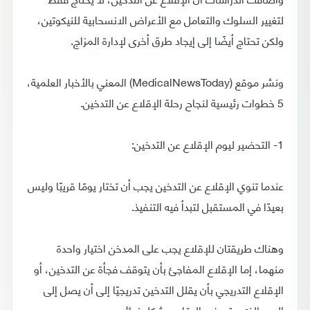
لتغيير السلوك والتعامل مع الأعراض الانسحابية للنيكوتين،
ولكن تحتاج أيضًا إلى إيجاد طرق أخرى لإدارة المزاج.
ونشر موقع (MedicalNewsToday) المعني بالأخبار العلمية،
5 خطوات رئيسية لنجاح رحلة الإقلاع عن التدخين.
1- التحضير ليوم الإقلاع عن التدخين:
عندما تنوي الإقلاع عن التدخين يجب أن تختار يومًا قريبًا وليس
بعيدًا في المستقبل لتبدأ فيه التنفيذ.
وهناك طريقتان للإقلاع يجب على المدخن اختيار واحدة
منهما، إما الإقلاع المفاجئ بأن يتوقف فجأة عن التدخين، أو
الإقلاع التدريجي بأن يقلل التدخين تدريجيًا إلى أن يصل إلى
اليوم الذي يقرر فيه الإقلاع بشكل نهائي.