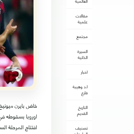
العالمية
مقالات
علمية
مجتمع
السيرة
الذاتية
اخبار
ا.د وهيبة
فارع
خاض بايرن ميونيخ 
التاريخ
القديم
افتتاح المرحلة الس
تصنيف
الجامعات