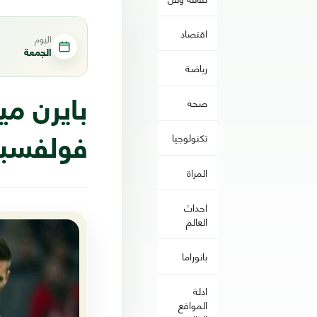
اقتصاد
اليوم
الجمعة
رياضة
صحه
بايرن مي
تكنولوجيا
فولفسبو
المراة
احداث
العالم
بانوراما
ادلة
المواقع