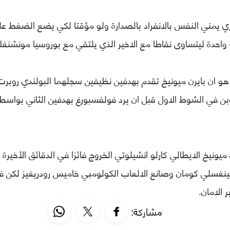
اري يمني النفس بالانفراد بالصدارة ولو مؤقتا لكي يضع الضغط عل
واحدة ليتساوى نقاطا مع الاخير الذي يلتقي مع بوروسيا مونشنغل
ا هو ان بايرن ميونيخ تقدم بهدفين نظيفين سجلهما البولندي روبر
وبن في الشوط الاول قبل ان يرد فولفسبورغ بهدفين الثاني بواسطة
يونيخ الايطالي كارلو انشيلوتي الخروج فائزا في الدقائق الأخيرة 
ينغسلي كومان وصانع الالعاب الكولومبي خاميس رودريغيز لكن 
ر الامان.
مشاركة: