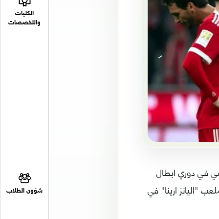
الكليات
والتخصصات
سي في دوري ابطال
فولفسبورغ المتواضع 2-2 الجمعة على ملعب "اليانز ارينا" في
شؤون الطلاب