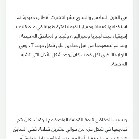
في القرن السادس والسابع عشر انتشرت أقطاب حديدية تم
استخدامها كعملة ومعيار للقيمة لفترة طويلة في منطقة غرب
إفريقيا، حيث ليبيريا وسيراليون وغينيا والمناطق المحيطة،
وقد تم تصميمها من قبل حدادين على شكل حرف T، وفي
النهاية الأخرى لكل قطب كان يوجد شكل الأذن التي تشبه
المجرفة.
وبسبب انخفاض قيمة القطعة الواحدة مع الوقت، كان يتم
تجميعها في شكل حزم من حوالي عشرين قطعة. ففي السابق
كان كيس من البرتقال أو الموز يتم شراؤه مقابل قطعة أو