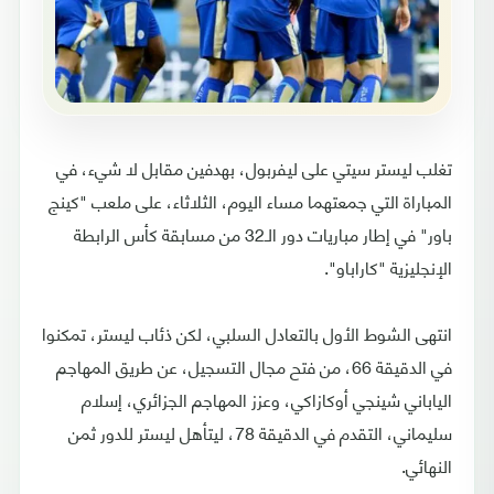
تغلب ليستر سيتي على ليفربول، بهدفين مقابل لا شيء، في
المباراة التي جمعتهما مساء اليوم، الثلاثاء، على ملعب "كينج
باور" في إطار مباريات دور الـ32 من مسابقة كأس الرابطة
الإنجليزية "كاراباو".
انتهى الشوط الأول بالتعادل السلبي، لكن ذئاب ليستر، تمكنوا
في الدقيقة 66، من فتح مجال التسجيل، عن طريق المهاجم
الياباني شينجي أوكازاكي، وعزز المهاجم الجزائري، إسلام
سليماني، التقدم في الدقيقة 78، ليتأهل ليستر للدور ثمن
النهائي.