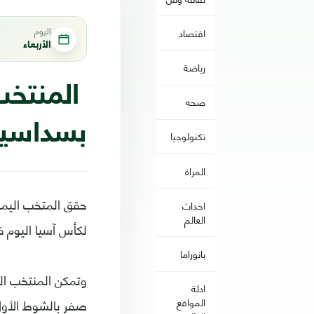
اليوم
اقتصاد
الأربعاء
رياضة
المنتخب
صحه
بسداسية
تكنولوجيا
المراة
احداث
العالم
لكأس آسيا اليوم ف
بانوراما
وتمكن المنتخب ال
ادلة
صفر بالشوط الأول 
المواقع