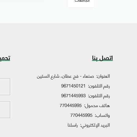
اتصل بنا
تحمي
العنوان:
صنعاء - فج عطان، شارع الستين
رقم التلفون:
9671450121
رقم التلفون:
9671445993
هاتف محمول:
770445995
واتساب:
770445995
البريد الإلكتروني:
راسلنا