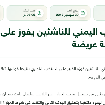
تاريخ النشر
وقت النشر
20 سبتمبر 2017
07:09 م
 اليمني للناشئين يفوز على
 عريضة
حق
ي الدوحة.
وطني من تسجيل هدف التعادل عبر اللاعب سلطان ثابت بعد ان ت
ليعود منتخبنا بتحقيق الهدف الثاني والتقدم في شوط المباراة ال