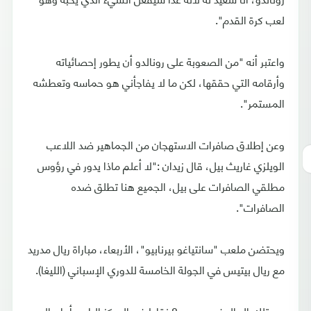
لعب كرة القدم".
واعتبر أنه "من الصعوبة على رونالدو أن يطور إحصائياته
وأرقامه التي حققها، لكن ما لا يفاجأني هو حماسه وتعطشه
المستمر".
وعن إطلاق صافرات الاستهجان من الجماهير ضد اللاعب
الويلزي غاريث بيل، قال زيدان :"لا أعلم ماذا يدور في رؤوس
مطلقي الصافرات على بيل، الجميع هنا تطلق ضده
الصافرات".
ويحتضن ملعب "سانتياغو بيرنابيو"، الأربعاء، مباراة ريال مدريد
مع ريال بيتيس في الجولة الخامسة للدوري الإسباني (الليغا).
ويمتلك الريال في رصيده 8 نقاط في المركز الرابع، أما ريال