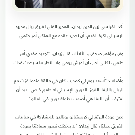
أكد الفرنسي زين الدين زيدان، المدير الفني لفريق ريال مدريد
الإسباني لكرة القدم، أن تجديد عقده مع الملكي أمر حتمي.
وفي مؤتمر صحفي، الثلاثاء، قال زيدان: "تجديد عقدي أمر
حتمي، لكنني أحب أن أعيش يومي ولا أنتظر ما سيحدث غدا".
وأضاف: "أسعد يوم لي كمدرب كان في مالقة عندما فزت مع
الريال بالليغا. الفوز بالدوري الإسباني له طعم خاص. لابد أن
نعترف بأن الليغا هي أصعب بطولة دوري في العالم".
وعن عودة البرتغالي كريستيانو رونالدو للمشاركة في مباريات
الفريق محليًا، قال زيدان: "لا يمكنك تصور سعادتنا بعودة
رونالدو، أنا سعيد له لأنه غدا سيفعل الشيء الذي يحبه وهو