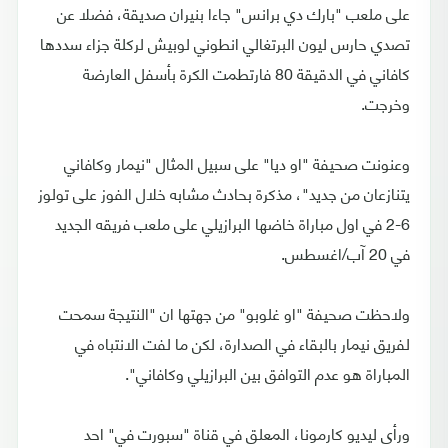
على ملعب "بارك دي برانس" جاءا بنيران صديقة، فضلا عن
تصدي حارس ليون البرتغالي انطوني لوبيش لركلة جزاء سددها
كافاني في الدقيقة 80 فارتطمت الكرة بأسفل العارضة
وخرجت.
وعنونت صحيفة "او ديا" على سبيل المثال "نيمار وكافاني
يتنازعان من جديد"، مذكرة بحادث مشابه خلال الفوز على تولوز
6-2 في اول مباراة خاضها البرازيلي على ملعب فريقه الجديد
في 20 آب/اغسطس.
ولاحظت صحيفة "او غلوبو" من جهتها ان "النتيجة سمحت
لفريق نيمار بالبقاء في الصدارة، لكن ما لفت الانتباه في
المباراة هو عدم التوافق بين البرازيلي وكافاني".
ورأى ليديو كارمونا، المعلق في قناة "سبورت في" احد