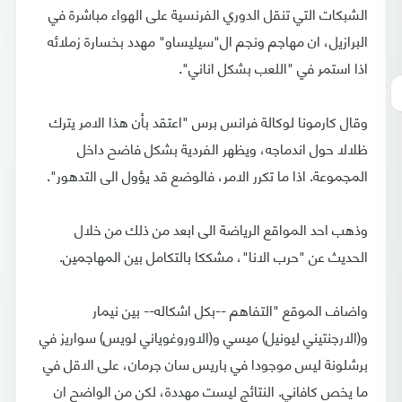
الشبكات التي تنقل الدوري الفرنسية على الهواء مباشرة في
البرازيل، ان مهاجم ونجم ال"سيليساو" مهدد بخسارة زملائه
اذا استمر في "اللعب بشكل اناني".
وقال كارمونا لوكالة فرانس برس "اعتقد بأن هذا الامر يترك
ظلالا حول اندماجه، ويظهر الفردية بشكل فاضح داخل
المجموعة. اذا ما تكرر الامر، فالوضع قد يؤول الى التدهور".
وذهب احد المواقع الرياضة الى ابعد من ذلك من خلال
الحديث عن "حرب الانا"، مشككا بالتكامل بين المهاجمين.
واضاف الموقع "التفاهم --بكل اشكاله-- بين نيمار
و(الارجنتيني ليونيل) ميسي و(الاوروغوياني لويس) سواريز في
برشلونة ليس موجودا في باريس سان جرمان، على الاقل في
ما يخص كافاني. النتائج ليست مهددة، لكن من الواضح ان