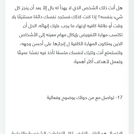
هل أنت ذلك الشخص الذي لا يهدَأ له بال إلّا بعد أن ينجز كل
شيء بنفسه؟ إذا كنت كذلك فستجد نفسك دائمًا مستنزفًا بلا
وقت أو طاقة كافيه لإنهاء ما يجب عليك إنهائه. الحل أن
تكتسب مهارة التفويض بإيكال مهام معينه إلى الأشخاص
الذين يملكون المهارة الكافية ل إنجازها على أحسن وجهه،
ولتستمتع أنت وتترك لنفسك متسعًا تأخذ فيه نفسًا عميقًا
وتعمل لأهداف أكثر أهمية.
17- تواصل مع من حولك بوضوح وفعالية
الاتصال هو القلب النابض لكل التفاعلات الشخصية والتجارية