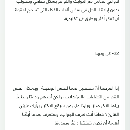
لاواعي تتعامل مع الثوابت واللوائح بشكل قطعي وتتقولب
بدون إرادتنا، الحل في بعض ألعاب الذكاء التي تسمح لعقولنا
أن تفكر أكثر وبطرق غير تقليدية.
22- كن ودودًا
إذا افترضنا أنّ شخصين قدما لنفس الوظيفة، ويملكان نفس
القدر من الكفاءات والمؤهلات، ولكن أحدهم ودودًا ولطيفًا
بينما الآخر صلبًا وباردًا على من سيقع الاختيار برأيك عزيزي
القارئ؟ قطعًا أنت تعرف الجواب، وستعرف بعدها أيضًا
أهمية أن تكون شخصًا دافئًا وصدوقًا.