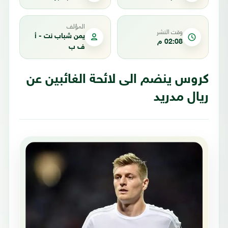
المؤلف
وقت النشر
يمن شباب نت - أ
02:08 م
ف ب
كروس ينضم الى لائحة الغائبين عن
ريال مدريد