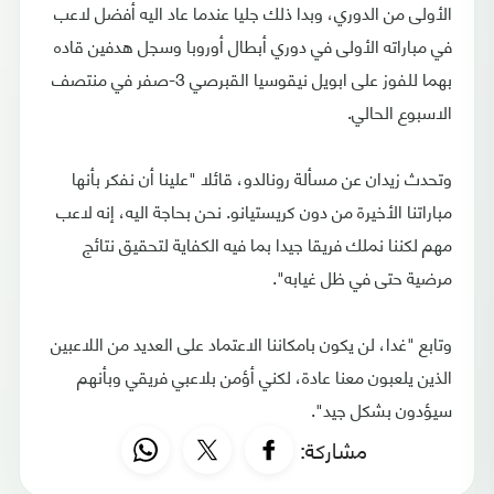
الأولى من الدوري، وبدا ذلك جليا عندما عاد اليه أفضل لاعب
في مباراته الأولى في دوري أبطال أوروبا وسجل هدفين قاده
بهما للفوز على ابويل نيقوسيا القبرصي 3-صفر في منتصف
الاسبوع الحالي.
وتحدث زيدان عن مسألة رونالدو، قائلا "علينا أن نفكر بأنها
مباراتنا الأخيرة من دون كريستيانو. نحن بحاجة اليه، إنه لاعب
مهم لكننا نملك فريقا جيدا بما فيه الكفاية لتحقيق نتائج
مرضية حتى في ظل غيابه".
وتابع "غدا، لن يكون بامكاننا الاعتماد على العديد من اللاعبين
الذين يلعبون معنا عادة، لكني أؤمن بلاعبي فريقي وبأنهم
سيؤدون بشكل جيد".
مشاركة: