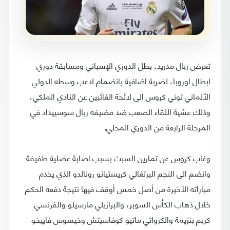
تعرض ريال مدريد، بطل الدوري الإسباني ومسابقة دوري
ابطال اوروبا، لضربة اضافية بانضمام لاعب وسطه الدولي
الألماني توني كروس الى لائحة الغائبين عن النادي الملكي،
وذلك عشية اللقاء الصعب ضد مضيفه ريال سوسييداد في
المرحلة الرابعة من الدوري المحلي.
وغاب كروس عن تمارين السبت بسبب اصابة عضلية طفيفة
وانضم الى النجم البرتغالي كريستيانو رونالدو الذي يخدم
مباراته الأخيرة من أصل خمس أوقف فيها نتيجة دفعه الحكم
خلال ذهاب الكأس السوبر، والبرازيلي مارسيلو والفرنسي
كريم بنزيمة والكرواتي ماتيو كوفاسيتش وخيسوس فاييخو