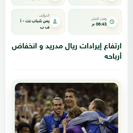
المؤلف
وقت النشر
يمن شباب نت - أ
06:43 م
ف ب
ارتفاع إيرادات ريال مدريد و انخفاض
أرباحه