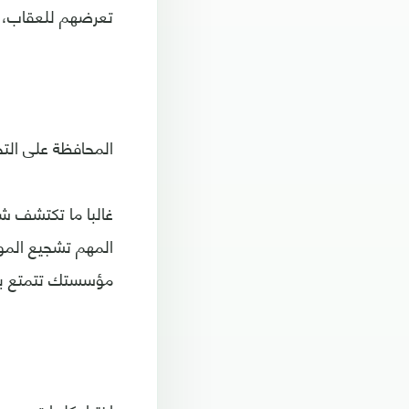
تعرضهم للعقاب، م
المحافظة على التح
غالبا ما تكتشف شر
المهم تشجيع المو
مؤسستك تتمتع بال