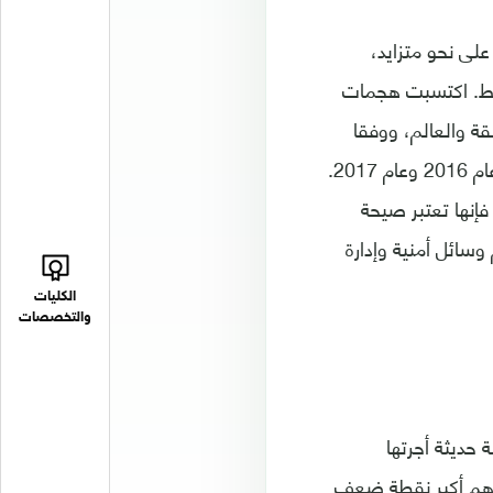
لى نحو متزايد،
وسط. اكتسبت هجمات
ة والعالم، ووفقا
لأحدث تقرير عن هجمات الفدية أعدته KSN، تضاعف عدد ضحايا الهجوم تقريبا بين عام 2016 وعام 2017.
إنها تعتبر صيحة
سائل أمنية وإدارة
الكليات
والتخصصات
 حديثة أجرتها
ت بأن الموظفين هم أكبر نقطة ضعف