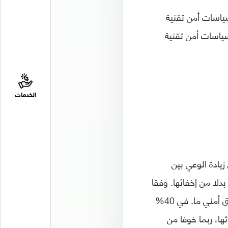
ا يتبعون سياسات أمن تقنية
ياسات أمن تقنية
الخدمات
يادة الوعي بين
لا من إخفائها. وفقا
لدراستنا، غالبا ما يعجز الموظفون عن التصرف بفاعلية عند تعرض مؤسستهم لاختراق أمني ما. في 40%
ا، ربما خوفا من