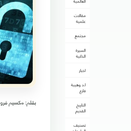
العالمية
مقالات
علمية
مجتمع
السيرة
الذاتية
اخبار
ا.د وهيبة
فارع
بقلم: مكسيم فرول
التاريخ
القديم
تصنيف
الجامعات