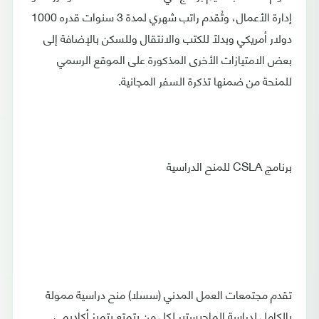
إدارة الأعمال، وتُقدم راتب شهري لمدة 3 سنوات قدره 1000
دولار أمريكي وبدلًا للكتب والانتقال وللسكن بالإضافة إلى
بعض الامتيازات الأخرى المذكورة على الموقع الرسمي
للمنحة من ضمنها تذكرة السفر المجانية.
برنامج CSLA للمنح الدراسية
تقدم مجتمعات العمل المدني (سسلا) منح دراسية ممولة
بالكامل لدراسة الماجيستير لكل من يتمتع بتميز أكاديمي