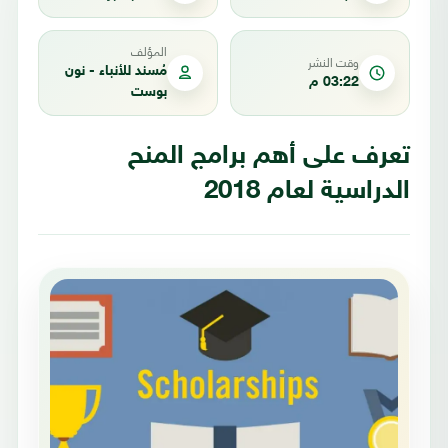
المؤلف
وقت النشر
مُسند للأنباء - نون
03:22 م
بوست
تعرف على أهم برامج المنح
الدراسية لعام 2018