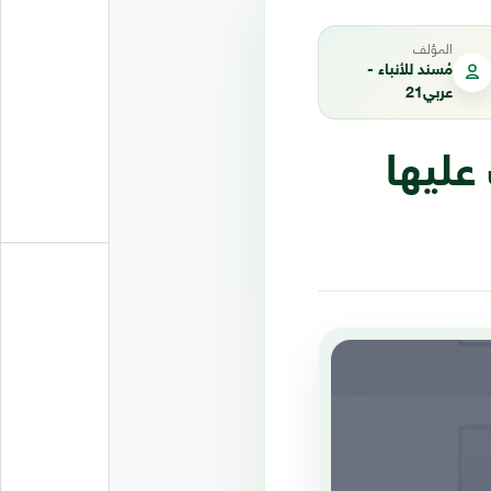
المؤلف
مُسند للأنباء -
عربي21
عليها