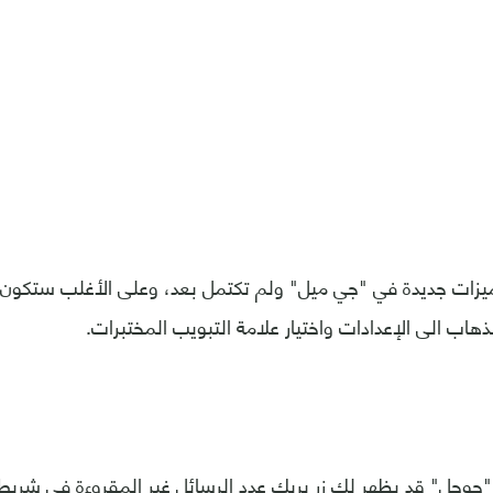
زات جديدة في "جي ميل" ولم تكتمل بعد، وعلى الأغلب ستكون
ذهاب الى الإعدادات واختيار علامة التبويب المختبرات.
 "جوجل" قد يظهر لك زر يريك عدد الرسائل غير المقروءة في شريط ا