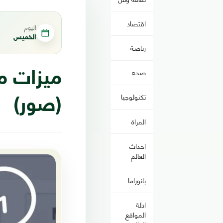
اقتصاد
اليوم
الخميس
رياضة
صحه
ميزات م
تكنولوجيا
(صور)
المراة
احداث
العالم
بانوراما
ادلة
المواقع