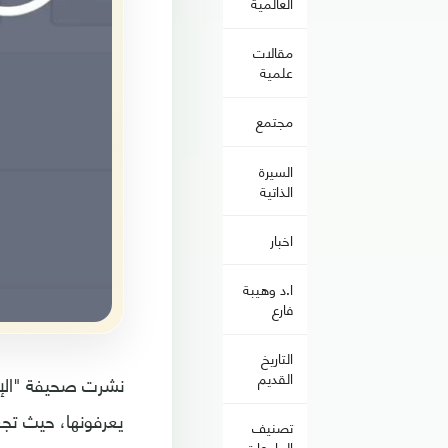
العالمية
مقالات
علمية
مجتمع
السيرة
الذاتية
اخبار
ا.د وهيبة
فارع
التاريخ
القديم
نشرت صحيفة "الإند
يعرفونها، حيث تج
تصنيف
الجامعات