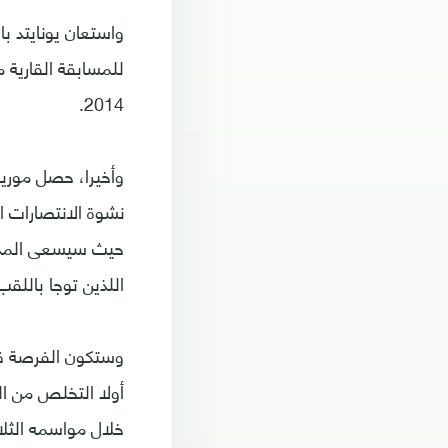
واستعان يونايتد ب
2014.
وأخيرا، حصل موريني
نشوة الانتصارات ا
حيث سيسعى المدرب 
اللذين توجا باللق
وستكون الفرصة قائ
خلال مواسمه الثلا