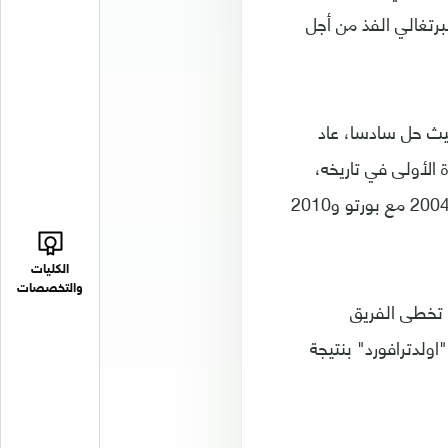
بالمدرب البرتغالي الفذ من أجل
يث حل سادسا، عاد
ة الأولى في تاريخه،
وسيحاول الآن تأكيد علو كعبه في المسابقة القارية الأم التي أحرز لقبها مرتين عامي 2004 مع بورتو و2010
الكليات
والتخصصات
يو بيونايتد في طريقه الى الفوز باللقب عام 2004 حيث تخطى الفريق
1 ثم التعادل معه ايابا في "اولدترافورد" بنتيجة