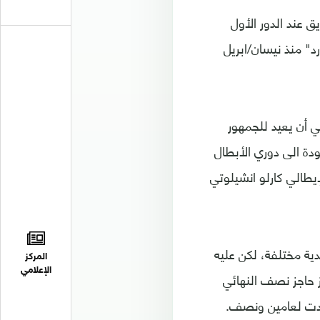
 عند الدور الأول
اولدترافورد" منذ نيسان/ابريل
ي أن يعيد للجمهور
ودة الى دوري الأبطال
يطالي كارلو انشيلوتي
ية مختلفة، لكن عليه
المركز
الإعلامي
ع انتر عام 2010، إذ فشل في تجاوز حاجز نصف النهائي
متدت لعامين ونصف.