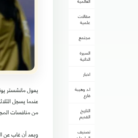
العالمية
مقالات
علمية
مجتمع
السيرة
الذاتية
اخبار
يعول مانشستر يوناي
ا.د وهيبة
فارع
عندما يسجل الثلاث
التاريخ
من منافسات المجم
القديم
تصنيف
وبعد أن غاب عن ال
الجامعات