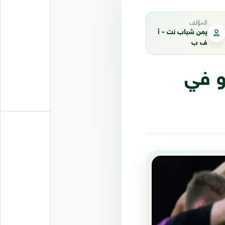
المؤلف
يمن شباب نت - أ
ف ب
و في