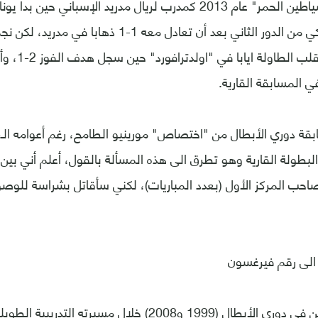
ومر مورينيو بـ"الشياطين الحمر" عام 2013 كمدرب لريال مدريد الإسباني
اقصاء النادي الملكي من الدور الثاني بعد أن تعادل معه 
كريستيانو رونالد
ي المسابقة القارية.
البطولة القارية وهو تطرق الى هذه المسألة بالقول، أعلم أني بين 
احب المركز الأول (بعدد المباريات)، لكني سأقاتل بشراسة للوصو
الى رقم فيرغسون
ورغم اكتفائه بلقبين في دوري الأبطال (1999 و2008) خلال مسيرته 