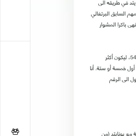
 حين بدا يونايتد في طريقه الى
1-1 ذهابا في مدريد، لكن نجمهم السابق البرتغالي
و قلب الطاولة ايابا في "اولدترافورد" حين سجل هدف الفوز 2-1، وأنهى باكرا المشوار
ولطالما كانت مسابقة دوري الأبطال من "اختصاص" مورينيو الطامح، رغم أعوامه الـ54، ليكون أكثر
أول خمسة أو ستة. أنا
ل الى الرقم
التدريبية الطويلة مع يونايتد (من