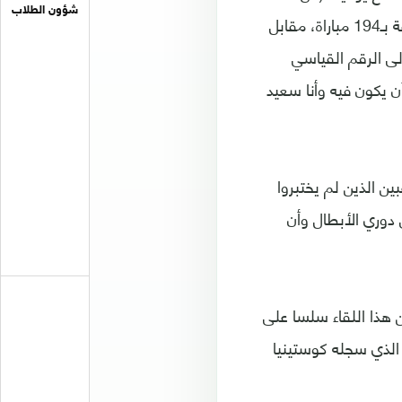
شؤون الطلاب
1986 حتى 2013)، يحتل فيرغسون المركز الأول من حيث عدد المباريات في المسابقة بـ194 مباراة، مقابل
لى الرقم القياسي
ن يكون فيه وأنا سعيد
ين الذين لم يختبروا
 دوري الأبطال وأن
 للمرة الأولى على مورينيو في اذار/مارس 2004 ولم يكن هذا اللقاء سلسا على
 الذي سجله كوستينيا