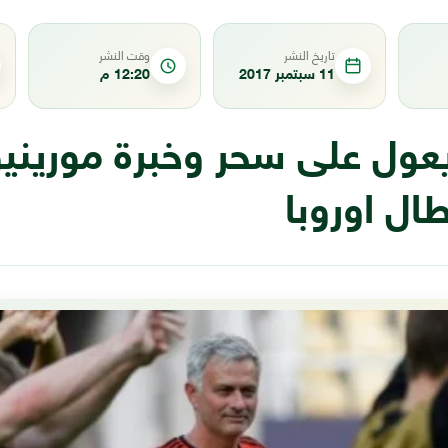
تاريخ النشر
وقت النشر
11 سبتمبر 2017
12:20 م
يعول على سحر وخبرة موريني
ال اوروبا