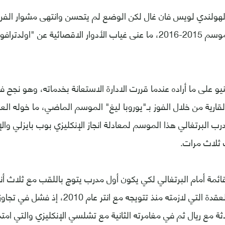
الهولندي لويس فان غال لكن الوضع لم يتحسن وانتهى مشوار الفريق
للمسابقة القارية موسم 2015-2016، ما عنى غياب الأدوار الاقصائية عن "
و على ما أراده عندما قررت الادارة الاستعانة بخدماته، وهو نجح ف
لقارية من خلال الفوز بـ"يوروبا ليغ" الموسم الماضي، ما خوله الع
البرتغالي هذا الموسم لمعادلة انجاز الإنكليزي بوب بايزلي والإ
ب ثلاث مرات.
مة أمام البرتغالي لكي يكون أول مدرب يتوج باللقب مع ثلاث أند
أولا التخلص من العقدة التي لازمته منذ تتويجه م
ثة مع ريال ثم في مغامرته الثانية مع تشلسي الإنكليزي والتي ا