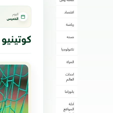
اقتصاد
اليوم
الخميس
رياضة
صحه
كوتينيو 
تكنولوجيا
المراة
احداث
العالم
بانوراما
ادلة
المواقع