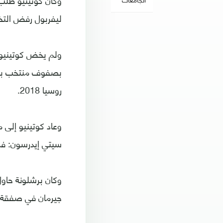
وكان كوتينيو طلب 
ليفربول رفض التخل
ولم يخض كوتينيو أ
بصفوف منتخب بلاد
روسيا 2018.
وعاد كوتينيو إلى م
سيتي إيدرسون: فر
وكان برشلونة حاول
جيرمان في صفقة قياسية