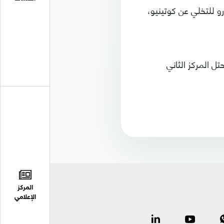
شلونة قال إن ليفربول طالب بمبلغ 200 مليون يورو للتخلي عن كوتينيو،
ل المركز الثاني
المركز
الإعلامي