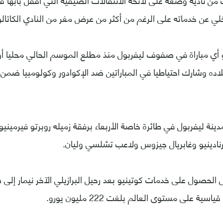
من ناديه وضعه على لائحة الانتقالات الصيفية التي أقفل بابها قب
ي عن خدماته على الرغم من أكثر من عرض مغر من النادي الكاتالو
ي مباراة في صفوف ليفربول منذ مطلع الموسم الحالي محليا أو ق
ه وشارك احتياطيا في المباراتين ضد الإكوادور وكولومبيا ضمن
دينة ليفربول في طائرة خاصة الأربعاء برفقة زميله روبرتو فيرميني
نادينيو وغابريال جيزوس ولاعب تشلسي وليان.
 الحصول على خدمات كوتينيو بعد رحيل البرازيلي الآخر نيمار إ
 على مستوى العالم بلغت 222 مليون يورو.