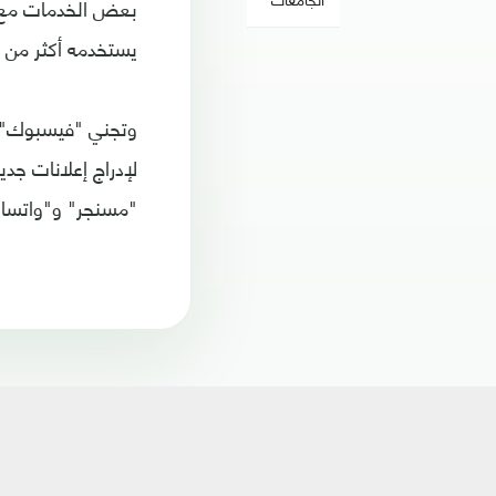
بعض الخدمات مع ا
يستخدمه أكثر من 
وتجني "فيسبوك" ال
لإدراج إعلانات ج
"مسنجر" و"واتس