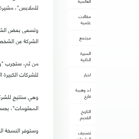
العالمية
للملابس"، مشيرة 
مقالات
علمية
وتسعى بعض الشرك
مجتمع
الشركة عن الشخص،
السيرة
الذاتية
من ثم، ستجرب "وا
للشركات الكبيرة ا
اخبار
ا.د وهيبة
وهي ستتيح للشركات
فارع
المعلومات"، بحس
التاريخ
القديم
وستوفر النسخة ال
تصنيف
الجامعات