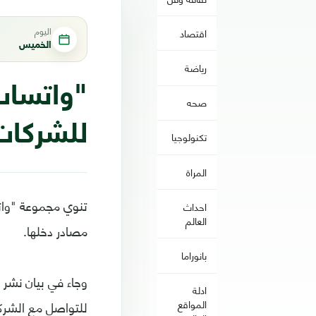
اليوم
اقتصاد
الخميس
رياضة
"واتساب
صحه
للشركات
تكنولوجيا
المراة
تنوي مجموعة "وا
احداث
العالم
مصادر دخلها.
بانوراما
وجاء في بيان نشر
ادلة
للتواصل مع الشركا
المواقع