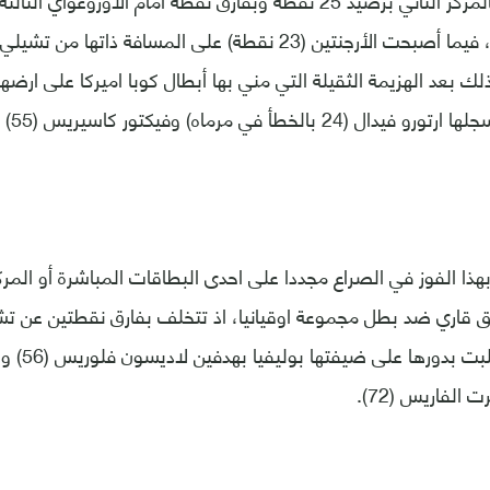
وبقيت كولومبيا بالمركز الثاني برصيد 25 نقطة وبفارق نقطة أمام الأورو
ملعبها مع فنزويلا، فيما أصبحت الأرجنتين (23 نقطة) على المسافة
لك بعد الهزيمة الثقيلة التي مني بها أبطال كوبا اميركا على ارضه
الباراغو
بهذا الفوز في الصراع مجددا على احدى البطاقات المباشرة أو الم
اري ضد بطل مجموعة اوقيانيا، اذ تتخلف بفارق نقطتين عن تشي
الفاريس (72).