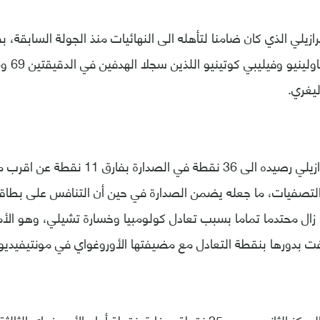
ازيلي الذي كان ضامنا لتأهله الى النهائيات منذ الجولة السابقة، بف
يغري.
ورفع المنتخب البرازيلي رصيده الى 36 نقطة في ا
التصفيات، ما جعله يضمن الصدارة في حين أن التنافس على بطاقا
ا زال محتدما تماما بسبب تعادل كولومبيا وخسارة تشيلي، وهو الأ
كتفت بدورها بنقطة التعادل مع مضيفتها الأوروغواي في مونتيفيديو