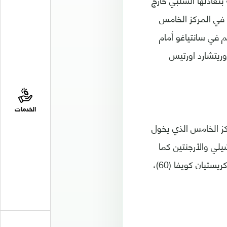
غواي الثالثة بتعادلها السلبي خارج
 ذاتها من تشيلي في المركز الخامس
م في سانتياغو أمام
اي بثلاثية سجلها ارتورو فيدال (24 بالخطأ في مرماه) وفيكتور كاسيريس (55) وريتشارد اورتيس
الخدمات
ركز الخامس الذي يخول
لي والأرجنتين كما
حال البيرو التي تغلبت بدورها على ضيفتها بوليفيا بهدفين لاديسون فلوريس (56) وكريستيان كويفا (60)،