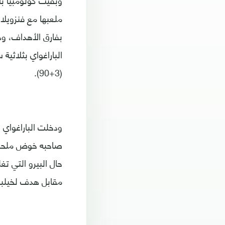
بفارق الأهداف، وذ
(3+90).
ودخلت الباراغواي 
صاحبه خوض ملحق ق
مقابل هدف لخيلبرت 