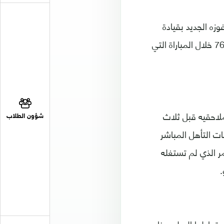
وزه الجديد بقيادة
المدرب تيتي الى باولينيو وفيليبي كوتينيو اللذين سجلا الهدفين في الدقيقتين 69 و76 خلال المباراة التي
لصدارة بفارق 11 نقطة عن اقرب ملاحقيه قبل ثلاث
شؤون الطلاب
ت التأهل المباشر
مر الذي لم تستغله
.