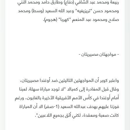
ربيعة ومحمد عبد الشافي (دفاع) وطارق حامد ومحمد النني
ومحمود حسن "تريزيغيه" وعبد الله السعيد (وسط) ومحمد
صلاح ومحمود عبد المنعم "كهربا" (هجوم).
- مواجهتان مصيريتان -
واعتبر كوبر أن المواجهتين التاليتين ضد أوغندا مصيريتان،
وقال قبل المغادرة إلى كمبالا "لا توجد مباراة سهلة. لعبنا
أمام أوغندا في كأس الأمم الأفريقية الأخيرة بالغابون، ورغم
فوزنا عليهم بهدف عبدالله السعيد (1-صفر) الا أن المباراة
كانت صعبة ومعقدة، لكني أثق بجميع اللاعبين".