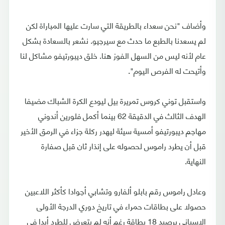
وأضاف "نحن سعداء بالطريقة التي سارت عليها المباراة لكن
لم يسعدنا بالطبع ما حدث مع سيرجيو. نشعر بالسعادة بشكل
عام لأنه ليس من السهل الفوز هنا. خلق ديبورتيفو مشاكل لنا
وأتيحت له الفرص اليوم".
واستقبل توني كروس تمريرة بيل ليودع الكرة الشباك مضيفا
الهدف الثالث في الدقيقة 62 بينما أكمل فلورين أندوني
مهاجم ديبورتيفو أمسية سيئة ليهدر ركلة جزاء في الرمق الأخير
قبل أن يطرد راموس لحصوله على إنذار ثان قبل صفارة
النهاية.
وعادل راموس رقم بابلو ألفارو وتشابي أجوادا كأكثر اللاعبين
حصولا على بطاقات حمراء في تاريخ دوري الدرجة الأولى
الاسباني برصيد 18 بطاقة رغم أنه لم يتعرض للطرد أبدا في