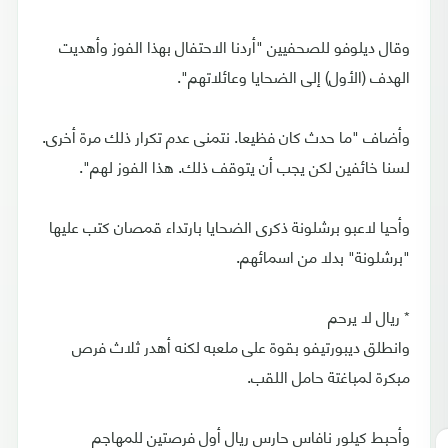
وقال ديلوفو للصحفيين "أردنا الاحتفال بهذا الفوز وأهديت
الهدف (الأول) إلى الضحايا وعائلاتهم".
وأضاف "ما حدث كان فظيعا. نتمنى عدم تكرار ذلك مرة أخرى.
لسنا خائفين لكن يجب أن يتوقف ذلك. هذا الفوز لهم".
وأحيا لاعبو برشلونة ذكرى الضحايا بارتداء قمصان كتب عليها
"برشلونة" بدلا من اسمائهم.
* ريال لا يرحم
وانطلق ديبورتيفو بقوة على ملعبه لكنه أهدر ثلاث فرص
مبكرة لمباغتة حامل اللقب.
وأحبط كيلور نافاس حارس ريال أول فرصتين للمهاجم