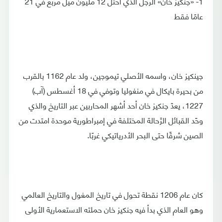
1- «جنكيز خان» الرجل الذي احتل 12 مليون ميل مربع في 21
عامًا فقط
جينكيز خان، واسمه الأصلي تيموجين، ولد عام 1162 بالقرب
من بحيرة بايكال في منغوليا وتوفي في 18 أغسطس (آب)
1227، يعدّ جنكيز خان أحد أشهر المحاربين عبر التاريخ والذي
وحّد القبائل الرَّحالة المختلفة في إمبراطورية موحدة امتدت من
الصين شرقًا حتى البحر الأدرياتيكي غربًا.
كان عام 1206 نقطة تحول في تاريخ المغول والتاريخ العالمي
وهو العام الذي بدأ فيه جنكيز خان حملته الاستعمارية الأولى