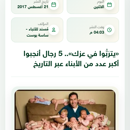
اليوم
تاريخ النشر
الاثنين
21 أغسطس 2017
المؤلف
وقت النشر
مُسند للأنباء -
04:03 م
ساسة بوست
«يترَبُّوا في عزك».. 5 رجال أنجبوا
أكبر عدد من الأبناء عبر التاريخ