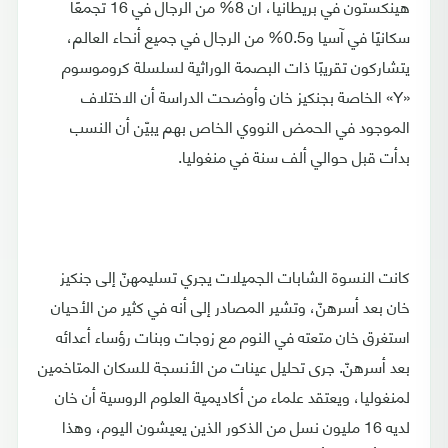
هينكستون في بريطانيا، أن 8% من الرجال في 16 تجمعًا
سكانيًا في آسيا و0.5% من الرجال في جميع أنحاء العالم،
يتشاركون تقريبًا ذات البصمة الوراثية لسلسلة كروموسوم
«Y» الخاصة بجنكيز خان وأوضحت الدراسة أن الاختلاف
الموجود في الحمض النووي الخاص بهم يبيّن أن النسب
بدأت قبل حوالي ألف سنة في منغوليا.
كانت النسوة الشابات الجميلات يجري تسليمهنّ إلى جنكيز
خان بعد أسرهنّ، وتشير المصادر إلى أنه في كثير من الأحيان
استغرق خان متعته في النوم مع زوجات وبنات رؤساء أعدائه
بعد أسرهنّ. جرى تحليل عينات من الأنسجة للسكان المتاخمين
لمنغوليا، ويعتقد علماء من أكاديمية العلوم الروسية أن خان
لديه 16 مليون نسل من الذكور الذين يعيشون اليوم، وهذا