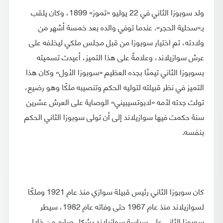
ولد سوبوزا الثاني في 22 يوليو «تموز» 1899، وكان يلقب
بـ«سحلية الحجر». عندما توفي والده بعد خمسة أشهر من
ولادته، تم اختيار سوبوزا من قبل مجلس ملكي ليخلفه على
عرش سوازيلاند، وعلامةً على هذا التميز، أعيدت تسميته
بسوبوزا الثاني تيمنًا بجده العظيم «سوبوزا الأول» وكان هذا
التميز في نظر قبيلته لتوليه الحكم وتنصيبه ملكًا وهو رضيع،
تولت جدته لأمه «لابوتسيبيني» الوصاية على العرش عشرين
سنة حكمت فيها سوازيلاند إلى أن تولى سوبوزا الثاني الحكم
بنفسه.
كان سوبوزا الثاني رئيس قبيلة سوازي منذ عام 1921 وملكًا
لسوازيلاند منذ عام 1967 حتى وفاته عام 1982، سيطر
سوبوزا الثاني على سياسة سوازيلاند بشكل صارم من خلال