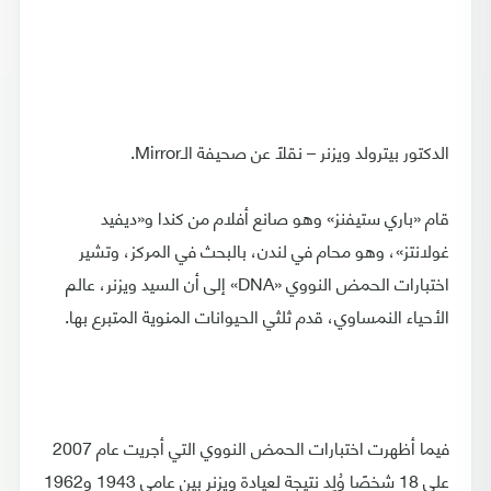
الدكتور بيترولد ويزنر – نقلًا عن صحيفة الـMirror.
قام «باري ستيفنز» وهو صانع أفلام من كندا و«ديفيد
غولانتز»، وهو محام في لندن، بالبحث في المركز، وتشير
اختبارات الحمض النووي «DNA» إلى أن السيد ويزنر، عالم
الأحياء النمساوي، قدم ثلثي الحيوانات المنوية المتبرع بها.
فيما أظهرت اختبارات الحمض النووي التي أجريت عام 2007
على 18 شخصًا وُلِد نتيجة لعيادة ويزنر بين عامي 1943 و1962