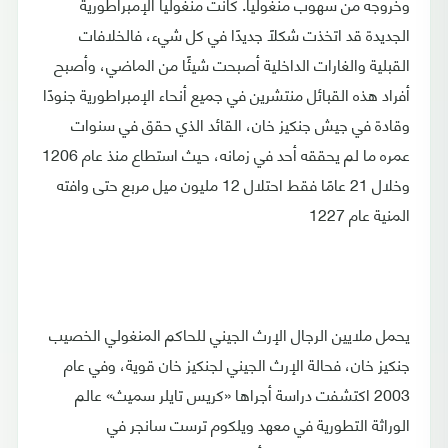
وخروجه من سهوب منغوليا. كانت منغوليا الإمبراطورية
الجديدة قد اتخذت شكلًا جديدًا في كل شيء، فالخلافات
القبلية والغارات الداخلية أصبحت شيئًا من الماضي، وأصبح
أفراد هذه القبائل منتشرين في جميع أنحاء الإمبراطورية جنودًا
وقادة في جيش جنكيز خان، القائد الذي حقق في سنوات
عمره ما لم يحققه أحد في زمانه، حيث استطاع منذ عام 1206
وخلال 21 عامًا فقط احتلال 12 مليون ميل مربع حتى وافته
المنية عام 1227
يحمل ملايين الرجال الإرث الجيني للحاكم المنغولي الخصيب
جنكيز خان، فحالة الإرث الجيني لجنكيز خان قوية، وفي عام
2003 اكتشفت دراسة أجراها «كريس تايلر سميث» عالم
الوراثة التطورية في معهد ويلكوم ترست سانجر في