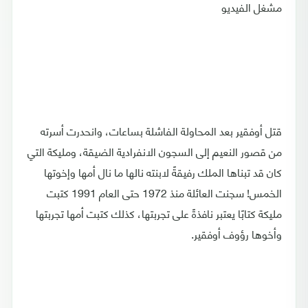
مشغل الفيديو
قتل أوفقير بعد المحاولة الفاشلة بساعات، وانحدرت أسرته
من قصور النعيم إلى السجون الانفرادية الضيقة، ومليكة التي
كان قد تبناها الملك رفيقةً لابنته نالها ما نال أمها وإخوتها
الخمس! سجنت العائلة منذ 1972 حتى العام 1991 كتبت
مليكة كتابًا يعتبر نافذةً على تجربتها، كذلك كتبت أمها تجربتها
وأخوها رؤوف أوفقير.