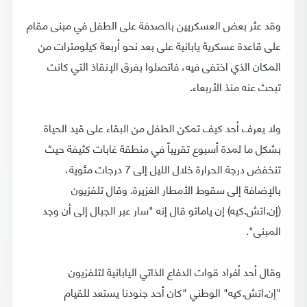
وقد عثر بعض العسكريين بالصدفة على الطفل في مبنى مقام
على قاعدة عسكرية يابانية على بعد نحو أربعة كيلومترات من
المكان الذي اختفى فيه، فاتصلوا بفرق الإنقاذ التي كانت
تبحث عنه منذ الأربعاء.
ولا يعرف أحد كيف تمكن الطفل من البقاء على قيد الحياة
بشكل ما لمدة أسبوع تقريباً في منطقة غابات كثيفة حيث
تنخفض درجة الحرارة خلال الليل إلى 7 درجات مئوية،
بالإضافة إلى سقوط الأمطار الغزيرة. وقال تلفزيون
(إن.اتش.كيه) إن ياماتو قال إنه "سار عبر الجبال إلى أن وجد
المبنى".
وقال أحد أفراد قوات الدفاع الذاتي اليابانية لتلفزيون
"إن.اتش.كيه" الوطني "كان أحد جنودنا يستعد للقيام