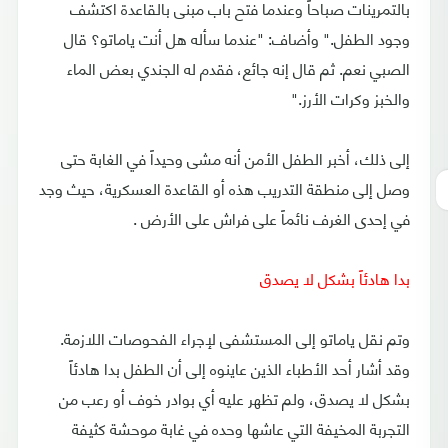
بالتمرينات صباحاً وعندما فتح باب مبنى بالقاعدة اكتشف
وجود الطفل." وأضاف: "عندما سأله هل أنت ياماتو؟ قال
الصبي نعم. ثم قال إنه جائع، فقدم له الجندي بعض الماء
والخبز وكرات الأرز."
إلى ذلك، أخبر الطفل الأمن أنه مشى وحيداً في الغابة حتى
وصل إلى منطقة التدريب هذه أو القاعدة العسكرية، حيث وجد
في إحدى الغرف نائماً على فراش على الأرض .
بدا هادئاً بشكل لا يصدق
وتم نقل ياماتو إلى المستشفى لإجراء الفحوصات اللازمة.
وقد أشار أحد الأطباء الذين عاينوه إلى أن الطفل بدا هادئاً
بشكل لا يصدق، ولم تظهر عليه أي بوادر خوف أو رعب من
التجربة المخيفة التي عاشها وحده في غابة موحشة كثيفة