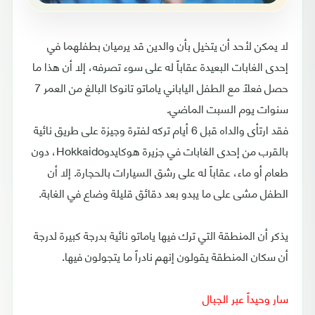
لا يمكن لأحد أن يتخيل بأن والدين قد يرميان بطفلهما في
إحدى الغابات البعيدة عقاباً له على سوء تصرفه، إلا أن هذا ما
حصل فعلاً مع الطفل الياباني ياماتو تانوكا البالغ من العمر 7
سنوات يوم السبت الماضي.
فقد ارتأى والداه قبل 6 أيام تركه لفترة وجيزة على طريق نائية
بالقرب من إحدى الغابات في جزيرة هوكايدو
Hokkaido
، دون
طعام أو ماء، عقاباً له على رشق السيارات بالحجارة. إلا أن
الطفل مشى على ما يبدو بعد دقائق قليلة وضاع في الغابة.
يذكر أن المنطقة التي ترك فيها ياماتو نائية بدرجة كبيرة لدرجة
أن سكان المنطقة يقولون إنهم نادراً ما يتجولون فيها.
سار وحيداً عبر الجبال