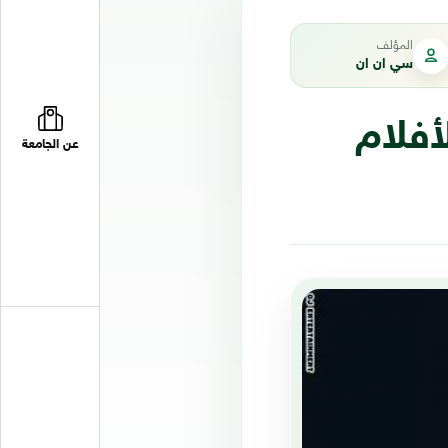
المؤلف
سي ان ان
أفلام
عن الجامعة