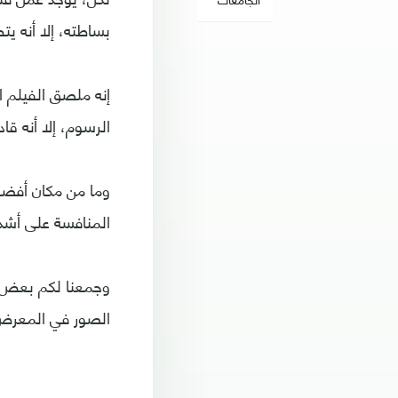
بساطته، إلا أنه يتط
إنه ملصق الفيلم ا
الرسوم، إلا أنه قا
وما من مكان أفضل
المنافسة على أشده
وجمعنا لكم بعض ا
الصور في المعرض 