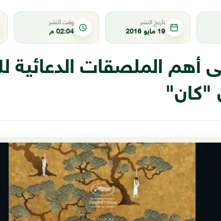
تاريخ النشر
وقت النشر
19 مايو 2016
02:04 م
ى أهم الملصقات الدعائية لل
 "كان"