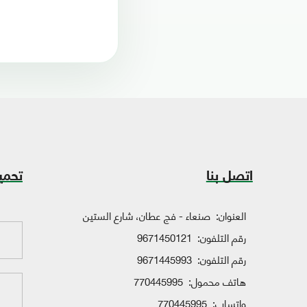
اتصل بنا
تحمي
العنوان:
صنعاء - فج عطان، شارع الستين
رقم التلفون:
9671450121
رقم التلفون:
9671445993
هاتف محمول:
770445995
واتساب:
770445995