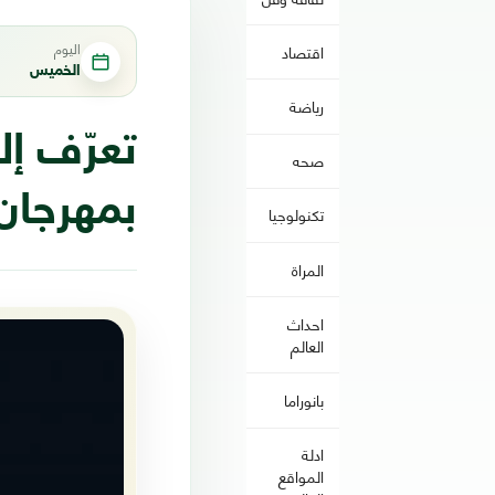
اليوم
اقتصاد
الخميس
رياضة
تعرّف إل
صحه
بمهرجان
تكنولوجيا
المراة
احداث
العالم
بانوراما
ادلة
المواقع