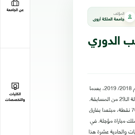
عن الجامعة
المؤلف
جامعة الملكة أروى
ب الدوري
واصل فريق النصر اقترابه من لقبه الاول في الدوري السعودي لكرة القدم منذ موسم 2018/ 2019، بعدما
الكليات
تغلب على ضيفه الاتفاق بهدف دون رد، الاربعاء، على ملعب "الاول بارك"، في الجولة الـ29 من المسابقة.
والتخصصات
بهذه النتيجة، عزز "العالمي" صدارته لجدول ترتيب المسابقة بعد ان رفع رصيده الى 76 نقطة، مبتعدا بفارق
ك مباراة مؤجلة. في
الاتفاق عند النقطة 42 بعد تلقيه الخسارة الثالثة في اخر 4 مباريات والحادية عشرة هذا