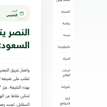
اليوم
اقتصاد
الخميس
رياضة
النصر ي
صحه
السعود
تكنولوجيا
المراة
احداث
العالم
بانوراما
ثماني نقاط عن ال
ادلة
المواقع