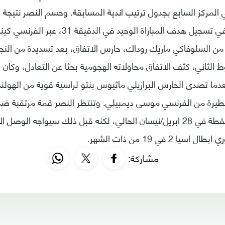
لمركز السابع بجدول ترتيب اندية المسابقة. وحسم النصر نتيجة 
الاول، بعدما نجح في تسجيل هدف المباراة الوحيد
 من السلوفاكي ماريك روداك، حارس الاتفاق، بعد تسديدة من النجم
ط الثاني، كثف الاتفاق محاولاته الهجومية بحثا عن التعادل، وكان
لدقيقة 52، بعدما تصدى الحارس البرازيلي ماثيوس بنتو لراسية قوية من اله
خطيرة من الفرنسي موسى ديمبيلي. وتنتظر النصر قمة مرتقبة ضد
الثالث برصيد 66 نقطة في 28 ابريل/نيسان الحالي، لكنه قبل ذلك سيواجه الو
يا 2 في 19 من ذات الشهر.
مشاركة: