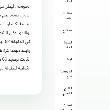
العالمية
الموسم، ليظل في ا
مقالات
علمية
متابعة لكرة ارتدت
مجتمع
رونالدو. وفي الشو
في ا
السيرة
الذاتية
وابعد مجددا كرة 
اخبار
الثمانية لبطولة دوري ابطال اس
ا.د وهيبة
فارع
التاريخ
القديم
تصنيف
الجامعات