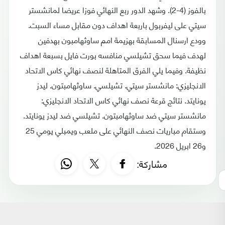
بالفوز (4-2). وشهد الدور ربع النهائي فوزا عريضا لمانشستر
سيتي على ليفربول باربعة اهداف دون مقابل مساء السبت.
وودع ارسنال المسابقة بهزيمة امم ساوثهامبون بهدفين
لهدف فيما سحق تشيلسي منافسه بورت فايل بسبعة اهداف
نظيفة. وفيما يلي الفرق المتاهلة لنصف نهائي كاس الاتحاد
الانجليزي: مانشستر سيتي. تشيلسي. ساوثهامبتون. ليدز
يونايتد. نتائج قرعة نصف نهائي كاس الاتحاد الانجليزي:
مانشستر سيتي ضد ساوثهامبتون. تشيلسي ضد ليدز يونايتد.
وستقام مباريات نصف النهائي على ملعب ويمبلي يومي 25
و26 ابريل 2026.
مشاركة: