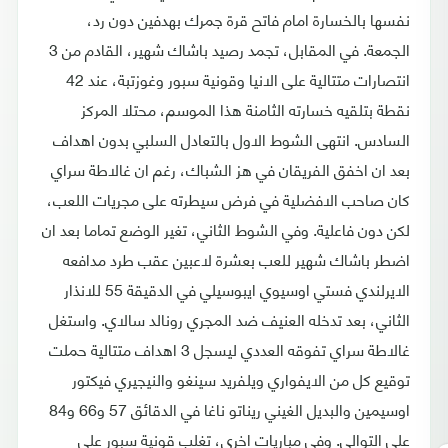
نفسها بالخسارة امام فاتح قرة جمرك بهدفين دون رد،
الجمعة. في المقابل، تجمد رصيد باشاك شهير، القادم من 3
انتصارات متتالية على الانيا وقونية سبور وغوزتبة، عند 42
نقطة بتلقيه خسارته الثامنة هذا الموسم، محتلا المركز
السادس. انتهى الشوط الاول بالتعادل السلبي بدون اهداف
بعد ان اخفق الفريقان في هز الشباك، رغم ان غالاطة سراي
كان صاحب الافضلية في فرض سيطرته على مجريات اللعب،
لكن دون فاعلية. وفي الشوط الثاني، تغير الوضع تماما بعد ان
اضطر باشاك شهير للعب بعشرة لاعبين عقب طرد مدافعه
الايرلندي فستي اوسيوي ايبوسيلي في الدقيقة 55 للانذار
الثاني، بعد تدخله العنيف ضد المجري رونالد سالاي. واستغل
غالاطة سراي تفوقه العددي ليسجل 3 اهداف متتالية حملت
توقيع كل من الايفواري ويلفريد سينغو والنيجيري فيكتور
اوسيمين والبديل الغيني ريناتو ناغا في الدقائق 57 و66 و84
على التوالي. وفي مباريات اخرى، تغلب قونية سبور على