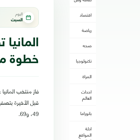
اليوم
اقتصاد
السبت
رياضة
المانيا
صحه
خطوة من 
تكنولوجيا
المراة
فاز منتخب المانيا
احداث
العالم
49، و69.
بانوراما
ادلة
المواقع