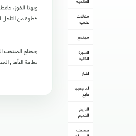
العالمية
مقالات
خطوة من التأهل ال
علمية
مجتمع
ويحتاج المنتخب الا
السيرة
الذاتية
بطاقة التأهل المب
اخبار
ا.د وهيبة
فارع
التاريخ
القديم
تصنيف
الجامعات