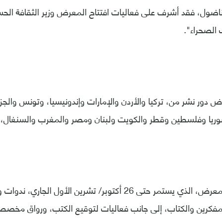
ضول، فقد أشرف على فعاليات افتتاح المعرض وزير الثقافة الح
الصحراء".
دور نشر من، تركيا والأردن والإمارات وإندونيسيا، وتونس والجزا
يا وفلسطين وقطر والكويت ولبنان ومصر والمغرب والسنغال، بال
ويتضمن برنامج المعرض، الذي يستمر حتى 26 أكتوبر/ تشرين الأول ا
لمفكرين والكتاب، إلى جانب فعاليات لتوقيع الكتب، ورواق مخص