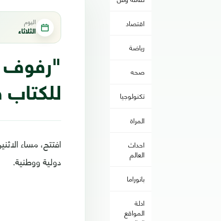
اليوم
اقتصاد
الثلاثاء
رياضة
"رفوف ا
صحه
للكتاب ف
تكنولوجيا
المراة
احداث
العالم
دولية ووطنية.
بانوراما
ادلة
المواقع