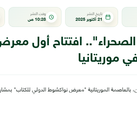
تاريخ النشر
وقت النشر
21 أكتوبر 2025
10:28 ص
لصحراء".. افتتاح أول معر
ي موريتانيا