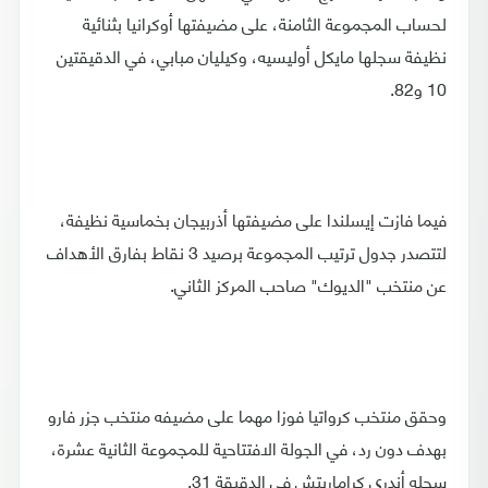
لحساب المجموعة الثامنة، على مضيفتها أوكرانيا بثنائية
نظيفة سجلها مايكل أوليسيه، وكيليان مبابي، في الدقيقتين
10 و82.
فيما فازت إيسلندا على مضيفتها أذربيجان بخماسية نظيفة،
لتتصدر جدول ترتيب المجموعة برصيد 3 نقاط بفارق الأهداف
عن منتخب "الديوك" صاحب المركز الثاني.
وحقق منتخب كرواتيا فوزا مهما على مضيفه منتخب جزر فارو
بهدف دون رد، في الجولة الافتتاحية للمجموعة الثانية عشرة،
سجله أندري كراماريتش في الدقيقة 31.