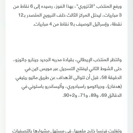
ورفع المنتخب "الأتزوري"، بهذا الفوز، رصيده إلى 6 نقاط من
3 مباريات، ليحتل المركز الثالث خلف النرويج المتصدر بـ12
نقطة، وإسرائيل الوصيف بـ9 نقاط من 4 مباريات.
وانتظر المنتخب الإيطالي، بقيادة مدربه الجديد جينارو جاتوزو،
حتى الشوط الثاني ليفتتح التسجيل عبر مويس كين في
الدقيقة 58، قبل أن تتوالى الأهداف عن طريق ماتيو ريتيغي
(هدفان)، وجياكومو راسبادوري، وأليساندرو باستوني في
الدقائق 69، و89، و71، و2+90.
وتغلبت فرنسا خارج ملعبها، في مستهل مشوارها بالتصفيات