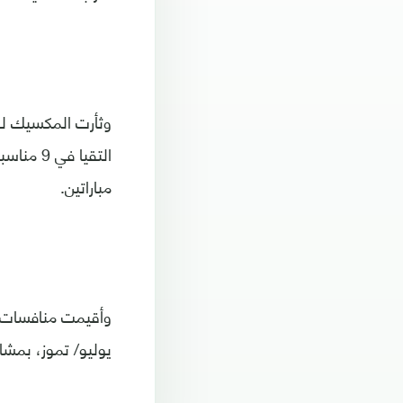
مباراتين.
يوليو/ تموز، بمشاركة 16 منتخبا كلها من القارة باستثناء المنتخب السعودي