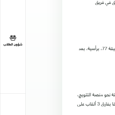
بق في فريق
شؤون الطلاب
وتمكن إديسون ألفاريز، لاعب وست هام، من إحراز الهدف الثاني للمكسيك، في الدقيقة 77، برأسية، بعد
ة نحو منصة التتويج،
كأكثر المنتخبات إحرازا للقب البطولة، التي انطلقت نسختها الأولى عام 1991، متفوقا بفارق 3 ألقاب على