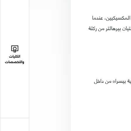
حضور 70,925 مشجعا أغلبهم من المكسيكيين، عندما
ان بيرهالتر من ركلة
الكليات
والتخصصات
ينيز، بتسديدة قوية بيسراه من داخل