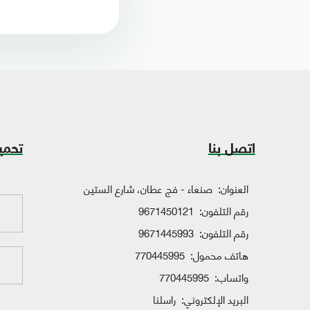
اتصل بنا
تحمي
العنوان:
صنعاء - فج عطان، شارع الستين
رقم التلفون:
9671450121
رقم التلفون:
9671445993
هاتف محمول:
770445995
واتساب:
770445995
البريد الإلكتروني:
راسلنا