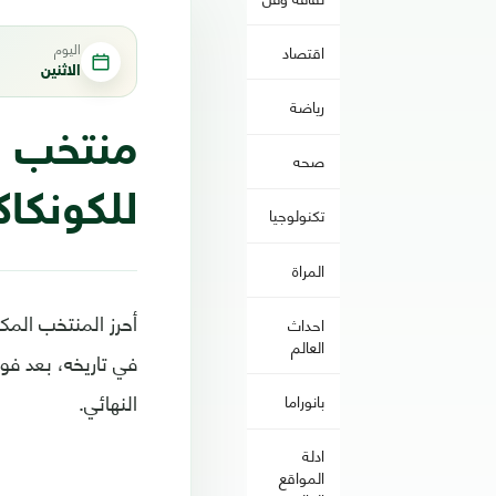
اليوم
اقتصاد
الاثنين
رياضة
منتخب ا
صحه
للكونكا
تكنولوجيا
المراة
أحرز المنتخب المك
احداث
العالم
في تاريخه، بعد فو
النهائي.
بانوراما
ادلة
المواقع