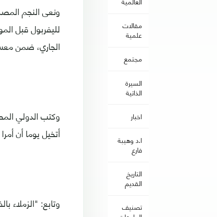
العالمية
ونعى النجم المصري
مقالات
علمية
الجاري، ضمن معسك
مجتمع
السيرة
الذاتية
وكتب الدولي المص
اخبار
أتخيل يوما أن أمر
ا.د وهيبة
فارع
التاريخ
القديم
وتابع: "الزملاء ب
تصنيف
الجامعات