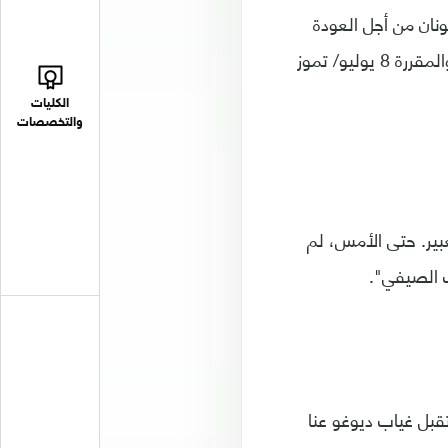
نان من أجل العودة
لليفربول قبل الموعد الرسمي لانطلاق تدريبات الفريق التحضيرية للموسم الجديد، والمقررة 8 يوليو/ تموز
الكليات
والتخصصات
بير. حتى الأمس، لم
ف الصيفي".
قبل غياب ديوغو عنا