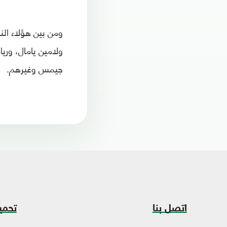
ومن بين هؤلاء النج
ولامين يامال، وري
جيمس وغيرهم.
اتصل بنا
تحمي