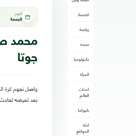
اليوم
اقتصاد
الجمعة
رياضة
محمد صل
صحه
جوتا
تكنولوجيا
المراة
واصل نجوم كرة الق
احداث
العالم
بعد تعرضه لحادث م
بانوراما
ادلة
المواقع