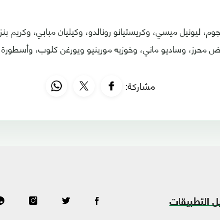
وم، ليونيل ميسي، وكريستيانو رونالدو، وكيليان مبابي، وكريم بنزيم
اض محرز، وساديو ماني، وخوزيه مورينيو ويورغن كلوب، وأسطورة ك
مشاركة:
ل التطبيقات