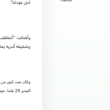
لدى عودتنا".
وأضاف: "أتعاطف مع
وشقيقه أندريه يحت
وكان عدد كبير من ا
العمر 28 عاما، حيث نعوه عبر حساباتهم بمواقع التواصل الاجتماعي خلال الساعات التي تلت الحادث.