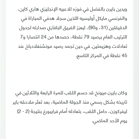
ويدين بايرن بالفضل في فوزه للاعبيه الإنجليزي هاري كاين،
والفرنسي مايكل أوليسيه اللذين سجلا هدفي المباراة في
الدقيقتين (31، و90)، ليعزز الفريق البافاري صدارته لجدول
الترتيب العام برصيد 79 نقطة، حصدها من 24 انتصارا و7
تعادلات وهزيمتين. في حين تجمد رصيد مونشنغلادباخ عند
45 نقطة في المركز التاسع.
وكان بايرن ميونخ قد حسم اللقب للمرة الرابعة والثلاثين في
تاريخه بشكل رسمي منذ الجولة الماضية، بعد تعثر ملاحقه باير
ليفركوزن، حامل اللقب، بتعادله أمام فرايبورغ بنتيجة (2 - 2)
يوم الأحد الماضي.