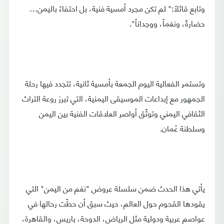
وتابع قائلاً:" لم تكن مجرد أمسية فنية، بل احتفاءً باليمن…
حضارةً، ونغماً، ووجداناً".
وتستمر الفعالية اليوم الجمعة بأمسية ثانية، تتجدد فيها رحلة
الجمهور مع إبداعات الموسيقى اليمنية، التي تبرز روعة التراث
الثقافي اليمني وتوثّق أواصر العلاقات الفنية بين اليمن
وسلطنة عُمان.
يأتي هذا الحدث ضمن سلسلة عروض "نغم من اليمن" التي
يقودها القحوم حول العالم، حيث سبق أن حطّت رحالها في
عواصم عربية ودولية مثل الرياض، الدوحة، باريس، والقاهرة،