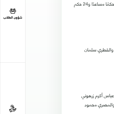
وسيشرف على إدارة المباريات ما مجموعه 117 من الحكام، من بينهم 35 حكمًا و58 حكمًا مساعدًا و24 حكم
شؤون الطلاب
يدة، والقطري سلمان
وعباس أكرم زرهوني
 والمصري محمود