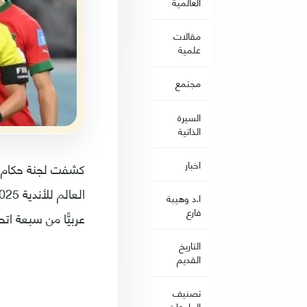
العالمية
مقالات
علمية
مجتمع
السيرة
الذاتية
اخبار
كشفت لجنة حكام ال
ا.د وهيبة
فارع
عربيًّا من سبعة اتح
التاريخ
القديم
تصنيف
الجامعات