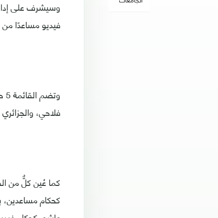
فيديو مساعدًا من 41 اتحادًا وطنيًّا عضوًا.
وت
فلاحي، والجزائري 
كما عُين كلٌّ من 
كحكام مساعدين، ب
عاشور كحكام فيدي