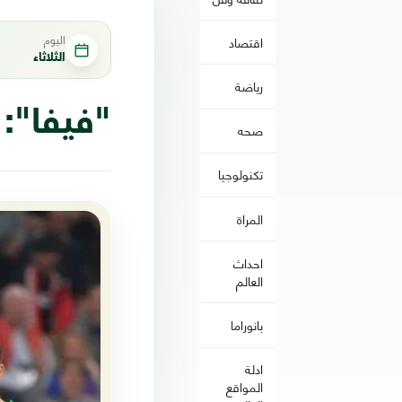
اليوم
اقتصاد
الثلاثاء
رياضة
"فيفا": تعيين 13 حكمًا عر
صحه
تكنولوجيا
المراة
احداث
العالم
بانوراما
ادلة
المواقع