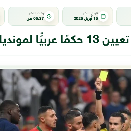
تاريخ النشر
وقت النشر
15 أبريل 2025
05:37 ص
بيًّا لمونديال الأندية