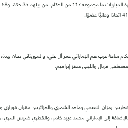
ضم القائمة 5 حكام ساحة عرب هم الإماراتي عمر آل علي، والموريتاني دحان ب
مصطفى غربال والليبي معتز إبراهيم.
القطريين رمزان النعيمي وماجد الشمري والجزائريين مقران قوراري 
الإضافة إلى الإماراتي محمد عبيد خادم، والقطري خميس المري،
و مساعد.