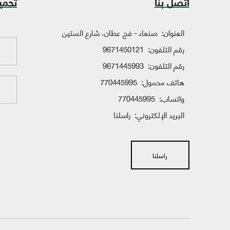
اتصل بنا
تحمي
العنوان:
صنعاء - فج عطان، شارع الستين
رقم التلفون:
9671450121
رقم التلفون:
9671445993
هاتف محمول:
770445995
واتساب:
770445995
البريد الإلكتروني:
راسلنا
راسلنا