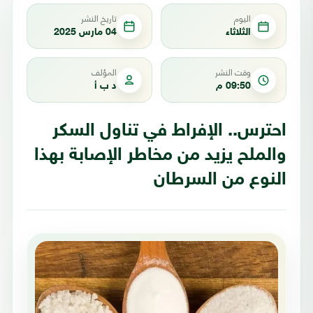
اليوم
تاريخ النشر
الثلاثاء
04 مارس 2025
وقت النشر
المؤلف
09:50 م
د ب أ
احترس.. الإفراط في تناول السكر
والملح يزيد من مخاطر الإصابة بهذا
النوع من السرطان