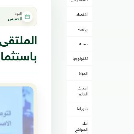
اليوم
اقتصاد
الخميس
رياضة
الملتقى
صحه
باستثمار
تكنولوجيا
المراة
احداث
العالم
بانوراما
ادلة
المواقع