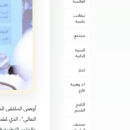
العالمية
مقالات
علمية
مجتمع
السيرة
الذاتية
اخبار
ا.د وهيبة
فارع
التاريخ
أوصى الملتقى الس
القديم
العالي"، الذي عُق
تصنيف
الجامعات