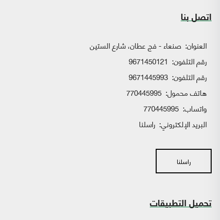
اتصل بنا
العنوان:
صنعاء - فج عطان، شارع الستين
رقم التلفون:
9671450121
رقم التلفون:
9671445993
هاتف محمول:
770445995
واتساب:
770445995
البريد الإلكتروني:
راسلنا
راسلنا
تحميل التطبيقات