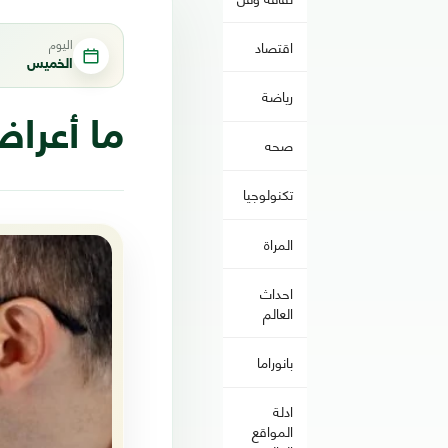
اليوم
اقتصاد
الخميس
رياضة
ما أعرا
صحه
تكنولوجيا
المراة
احداث
العالم
بانوراما
ادلة
المواقع