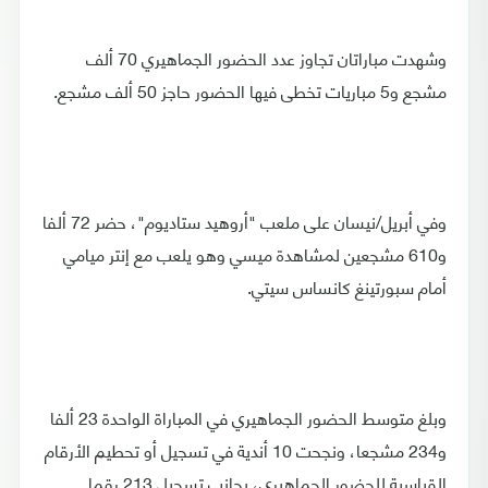
وشهدت مباراتان تجاوز عدد الحضور الجماهيري 70 ألف
مشجع و5 مباريات تخطى فيها الحضور حاجز 50 ألف مشجع.
وفي أبريل/نيسان على ملعب "أروهيد ستاديوم"، حضر 72 ألفا
و610 مشجعين لمشاهدة ميسي وهو يلعب مع إنتر ميامي
أمام سبورتينغ كانساس سيتي.
وبلغ متوسط الحضور الجماهيري في المباراة الواحدة 23 ألفا
و234 مشجعا، ونجحت 10 أندية في تسجيل أو تحطيم الأرقام
القياسية للحضور الجماهيري، بجانب تسجيل 213 رقما