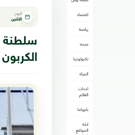
اليوم
اقتصاد
الاثنين
رياضة
سلطنة ع
صحه
الكربون 
تكنولوجيا
المراة
احداث
العالم
بانوراما
ادلة
المواقع