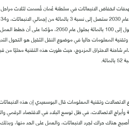
هدفات انخفاض الانبعاثات في سلطنة عُمان قُسمت لثلاث مراحل،
نس
عام 2040، والوصول إلى 100 بالمائة بحلول عام 2050، مؤكدا
وتقنية المعلومات حاليا في موضوع النقل الثقيل هو التحول التد
ام شاحنة الاحتراق المزدوج، حيث طورت هذه التقنية محليّا من ق
ائة.
 الاتصالات وتقنية المعلومات قال البوسعيدي إن هذه الانبعاثات ت
ية وأبراج الاتصالات، في ظل توسع البلاد في الاقتصاد الرقمي والب
صبح هناك حراك لجرد الانبعاثات، والعمل على الحد منها، وبذل