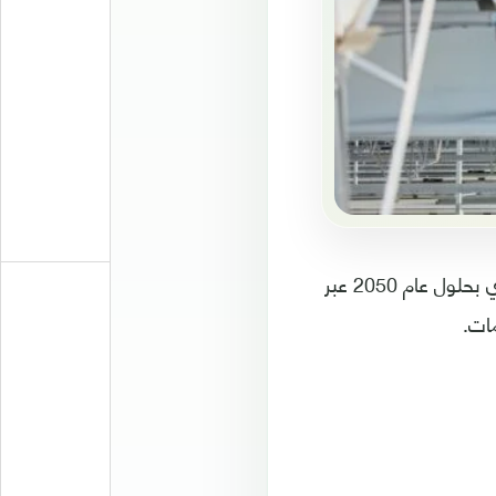
رفعت سلطنة عُمان الطموحات لخفض انبعاثات الكربون لتحقيق خطة الحياد الصفري بحلول عام 2050 عبر
مات.