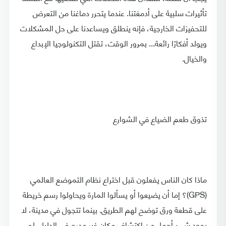
تأثيرات سلبية على أدمغتنا. عندما يتحرر دماغنا من التعرض
للتحفيزات الخارجية، فإنه ينطلق ويساعدنا على حل المشكلات
ويولد أفكارًا رائعة... بمرور الوقت، تقتل التكنولوجيا الإبداع
والخيال.
تذوق طعم الضياع في الشوارع
ماذا كان الناس يفعلون قبل اختراع نظام التموضع العالمي
(GPS)؟ إما أن يضيعوا أو يسألوا المارة ويحاولوا رسم خريطة
على قطعة ورق توضح لهم الطريق. بينما تتجول في مدينة، لا
يوجد شيء أجمل من اكتشاف مكان غير مدرج في الدليل. لم