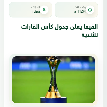
وقت النشر
المؤلف
11:34 م
رويترز
الفيفا يعلن جدول كأس القارات
للأندية