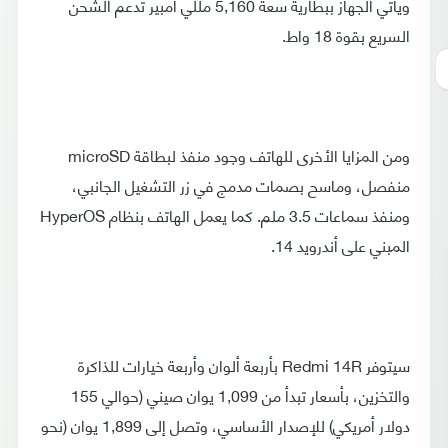
ويأتي الجهاز ببطارية سعة 5,160 مللي أمبير تدعم الشحن
السريع بقوة 18 واط.
ومن المزايا الأخرى للهاتف وجود منفذ لبطاقة microSD
منفصل، وماسح بصمات مدمج في زر التشغيل الجانبي،
ومنفذ سماعات 3.5 ملم. كما يعمل الهاتف بنظام HyperOS
المبني على أندرويد 14.
سيتوفر Redmi 14R بأربعة ألوان وأربعة خيارات للذاكرة
والتخزين، بأسعار تبدأ من 1,099 يوان صيني (حوالي 155
دولار أمريكي) للإصدار الأساسي، وتصل إلى 1,899 يوان (نحو