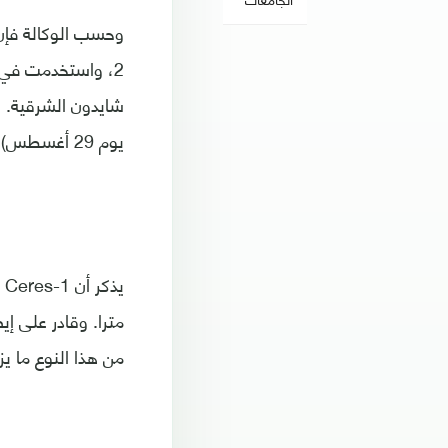
2، واستخدمت في 
يوم 29 أغسطس) بواسطة صاروخ Ceres-1. وهي المهمة الـ15 لصواريخ من هذا النوع.
من هذا النوع ما يزيد عن 20 قم