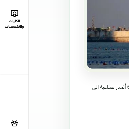
الكليات
والتخصصات
أعلنت وكالة "شينخوا" الصينية أن مطار "تاييوان" الفضائي الصيني نجح في إطلاق 6 أقمار صناعية إلى