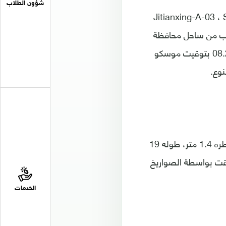
شؤون الطلاب
Jitianxing-A-03 ، Suxing-1-01 Tian-
رب من ساحل محافظة
شايدون الشرقية. وقد تمت عملية الإطلاق الساعة 13.22 بتوقيت بكين ( الساعة 08.22 بتوقيت موسكو
يذكر أن Ceres-1 هو صاروخ خفيف رباعي المراحل، يعمل بالوقود الصلب، ويبلغ قطره 1.4 متر، طوله 19
 وقد أطلقت بواسطة الصواريخ
الخدمات