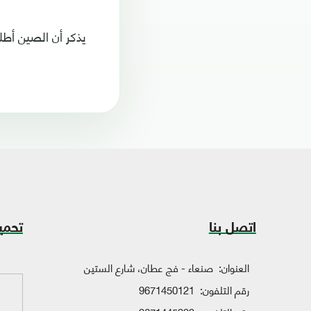
يذكر أن الصين أطلقت عام 2023 نحو 67 صاروخا فضائيا ويتوقع أن
اتصل بنا
تحمي
العنوان:
صنعاء - فج عطان، شارع الستين
رقم التلفون:
9671450121