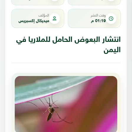
وقت النشر
المؤلف
01:19 م
ميديكال إكسبريس
انتشار البعوض الحامل للملاريا في
اليمن