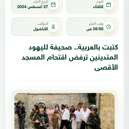
اليوم
تاريخ النشر
الثلاثاء
27 أغسطس 2024
وقت النشر
المؤلف
08:50 ص
الأناضول
كتبت بالعربية.. صحيفة لليهود
المتدينين ترفض اقتحام المسجد
الأقصى