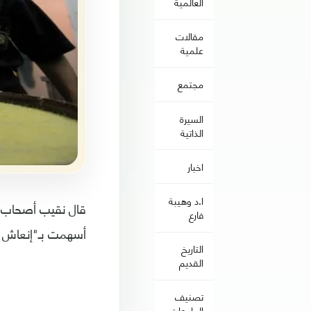
العالمية
مقالات
علمية
مجتمع
السيرة
الذاتية
اخبار
ا.د وهيبة
قال نقيب أصحاب ال
فارع
أسهمت بـ"إنعاش ق
التاريخ
القديم
تصنيف
الجامعات