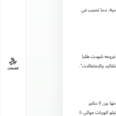
يمية، مما تسبب في
فروعه شهدت طلبا
قاليد والاحتفالات".
الخدمات
وأشار إلى أن "الأصناف التي لاقت إقبالا كبيرا هي الكنافة، التي يتراوح سعر الكيلو منها بين 6 دنانير
للعادي و6.50 دنانير للتواصي، وكذلك المبرومة بنفس الأسعار، في حين يبلغ سعر كيلو الوربات حوالي 5