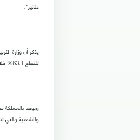
دنانير".
يذكر أن وزارة التر
للنجاح 63.1% خلال العام الحالي.
والشعبية والتي تشغل نحو 10 آلاف عامل غا